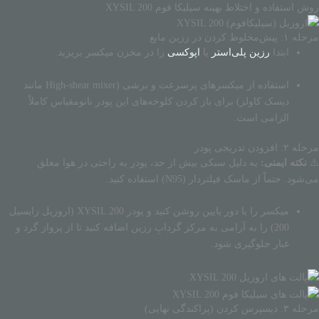
روش استفاده و اختلاط بهینه سیلیکا فوم XYSIL 200
مرحله ۱: پیش‌مخلوط کردن در رزین مایع
ابتدا
رزین پلی‌استر
یا
اپوکسی
را در مخزن میکسر بریزید.
استفاده از میکسرهای پرسرعت و برشی (High-shear mixer مانند
دیسک کاولز) برای باز کردن کلوخه‌های این پودر نانومقیاس کاملاً
الزامی است.
مرحله ۲: افزودن تدریجی پودر
⚠️
نکته ایمنی:
به دلیل سبکی بیش از حد، پودر به راحتی در هوا معلق
می‌شود. حتماً از ماسک فیلتردار (N95) استفاده کنید.
میکسر را با دور پایین روشن کنید و پودر XYSIL 200 (اروزیل زایسیل
200) را به آرامی به مرکز گردابِ رزین اضافه کنید تا از پرواز گرد و
غبار جلوگیری شود.
مرحله ۳: دیسپرس کردن (پراکندگی نهایی)