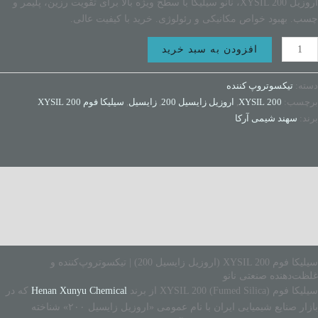
اروزیل XYSIL 200، نانو سیلیکا با سطح ویژه بالا برای تقویت رزین، پلیمر و
چسب. بهبود خواص مکانیکی و رئولوژی. خرید با کیفیت عالی.
افزودن به سبد خرید
دسته:
تیکسوتروپ کننده
برچسب:
XYSIL 200
,
اروزیل زایسیل 200
,
زایسیل
,
سیلیکا فوم XYSIL 200
برند:
سهند شیمی آرکا
توضیحات
توضیحات تکمیلی
نظرات (0)
سیلیکا فوم XYSIL 200 (اروزیل زایسیل 200) | تیکسوتروپ‌کننده و
غلظت‌دهنده صنعتی نانو
سیلیکا فوم XYSIL 200 (Fumed Silica) از برند
Henan Xunyu Chemical
که در
بازار صنایع شیمیایی ایران با نام عمومی «اروزیل زایسیل ۲۰۰» شناخته