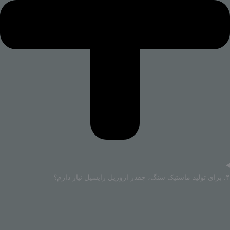
۴. برای تولید ماستیک سنگ، چقدر اروزیل زایسیل نیاز دارم؟