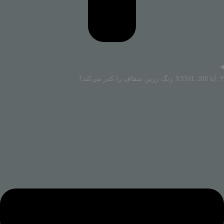
۳. آیا XYSIL 200 رنگ رزین شفاف را کدر می‌کند؟