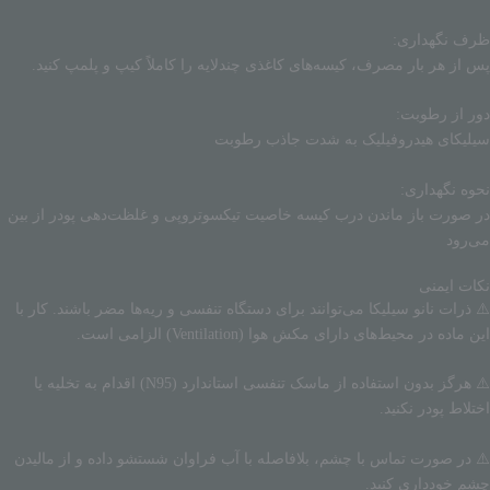
ظرف نگهداری:
پس از هر بار مصرف، کیسه‌های کاغذی چندلایه را کاملاً کیپ و پلمپ کنید.
دور از رطوبت:
سیلیکای هیدروفیلیک به شدت جاذب رطوبت
نحوه نگهداری:
در صورت باز ماندن درب کیسه خاصیت تیکسوتروپی و غلظت‌دهی پودر از بین
می‌رود
نکات ایمنی
⚠️ ذرات نانو سیلیکا می‌توانند برای دستگاه تنفسی و ریه‌ها مضر باشند. کار با
این ماده در محیط‌های دارای مکش هوا (Ventilation) الزامی است.
⚠️ هرگز بدون استفاده از ماسک تنفسی استاندارد (N95) اقدام به تخلیه یا
اختلاط پودر نکنید.
⚠️ در صورت تماس با چشم، بلافاصله با آب فراوان شستشو داده و از مالیدن
چشم خودداری کنید.