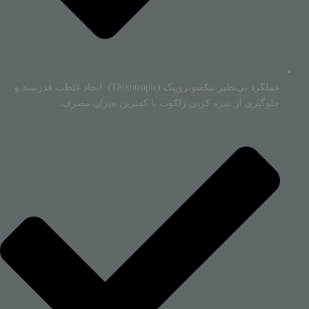
عملکرد بی‌نظیر تیکسوتروپیک (Thixotropic): ایجاد غلظت قدرتمند و
جلوگیری از شره کردن ژلکوت با کمترین میزان مصرف.