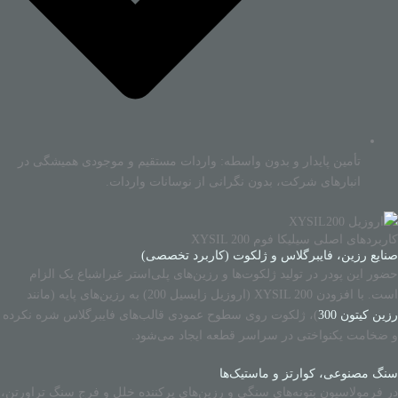
تأمین پایدار و بدون واسطه: واردات مستقیم و موجودی همیشگی در
انبارهای شرکت، بدون نگرانی از نوسانات واردات.
کاربردهای اصلی سیلیکا فوم XYSIL 200
صنایع رزین، فایبرگلاس و ژلکوت (کاربرد تخصصی)
حضور این پودر در تولید ژلکوت‌ها و رزین‌های پلی‌استر غیراشباع یک الزام
است. با افزودن XYSIL 200 (اروزیل زایسیل 200) به رزین‌های پایه (مانند
رزین کیتون 300
)، ژلکوت روی سطوح عمودی قالب‌های فایبرگلاس شره نکرده
و ضخامت یکنواختی در سراسر قطعه ایجاد می‌شود.
سنگ مصنوعی، کوارتز و ماستیک‌ها
در فرمولاسیون بتونه‌های سنگی و رزین‌های پرکننده خلل و فرج سنگ تراورتن،