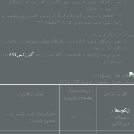
پس از اضافه شدن تمام پودر، دور میکسر را افزایش دهید (حداقل
۱۵۰۰ دور در دقیقه).
*** اختلاط را تا زمانی که ذرات کاملاً باز شده و بافت رزین یکدست و
ژله‌ای شود ادامه دهید (حدود ۱۵ تا ۳۰ دقیقه). ***
مرحله ۴: هواگیری و پخت
پس از میکس کامل، اجازه دهید حباب‌های هوای حبس‌شده در ماتریس
غلیظ خارج شوند.
سپس در زمان اجرا، شتاب‌دهنده و کاتالیست (مانند
آکپروکس A60
) را
اضافه کنید.
میزان مصرف پیشنهادی اروزیل XYSIL 200
درصد مصرف
کاربرد صنعتی
هدف از افزودن
پیشنهادی (وزنی)
ژلکوت‌ها
و
جلوگیری از شره کردن روی
رزین‌های
۱.۰٪ تا ۳.۰٪
سطوح شیب‌دار
فایبرگلاس