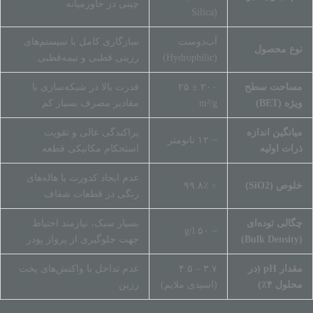
چینی در خاورمیانه
Silica)
آب‌دوست
سازگاری کامل با سیستم‌های
نوع محصول
(Hydrophilic)
رزینی قطبی و نیمه‌قطبی
مساحت سطح
۲۰۰ ± ۲۵
قدرت بالا در شبکه‌سازی با
ویژه (BET)
m²/g
مقادیر مصرف بسیار کم
میانگین اندازه
پراکندگی عالی و تقویت
~ ۱۲ نانومتر
ذرات اولیه
استحکام مکانیکی قطعه
عدم ایجاد کدورت یا هاله‌های
خلوص (SiO2)
> ۹۹.۸٪
رنگی در قطعات شفاف
چگالی توده‌ای
بسیار سبک، نیازمند احتیاط
~ ۵۰ g/l
(Bulk Density)
جهت جلوگیری از پرواز پودر
مقدار pH (در
۳.۷ – ۴.۵
عدم تداخل با واکنش‌های پخت
محلول ۴٪)
(اسیدی ملایم)
رزین