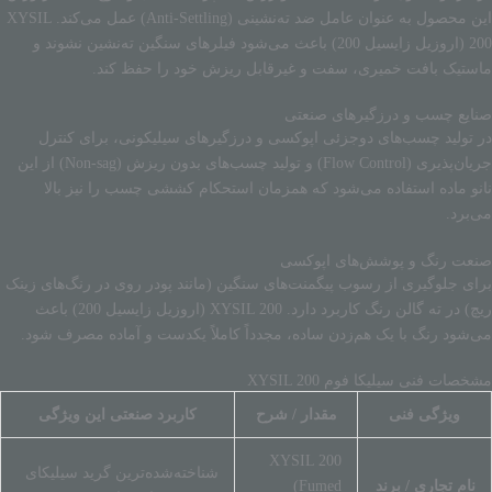
این محصول به عنوان عامل ضد ته‌نشینی (Anti-Settling) عمل می‌کند. XYSIL
200 (اروزیل زایسیل 200) باعث می‌شود فیلرهای سنگین ته‌نشین نشوند و
ماستیک بافت خمیری، سفت و غیرقابل ریزش خود را حفظ کند.
صنایع چسب و درزگیرهای صنعتی
در تولید چسب‌های دوجزئی اپوکسی و درزگیرهای سیلیکونی، برای کنترل
جریان‌پذیری (Flow Control) و تولید چسب‌های بدون ریزش (Non-sag) از این
نانو ماده استفاده می‌شود که همزمان استحکام کششی چسب را نیز بالا
می‌برد.
صنعت رنگ و پوشش‌های اپوکسی
برای جلوگیری از رسوب پیگمنت‌های سنگین (مانند پودر روی در رنگ‌های زینک
ریچ) در ته گالن رنگ کاربرد دارد. XYSIL 200 (اروزیل زایسیل 200) باعث
می‌شود رنگ با یک هم‌زدن ساده، مجدداً کاملاً یکدست و آماده مصرف شود.
مشخصات فنی سیلیکا فوم XYSIL 200
ویژگی فنی
مقدار / شرح
کاربرد صنعتی این ویژگی
XYSIL 200
شناخته‌شده‌ترین گرید سیلیکای
نام تجاری / برند
(Fumed