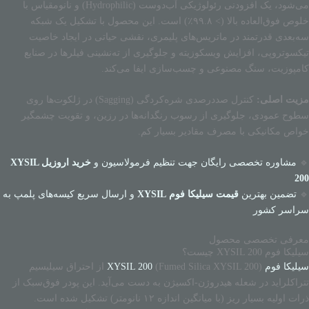
می‌شود، یک افزودنی رئولوژیکی آب‌دوست (Hydrophilic) و نانومقیاس با
خلوص فوق‌العاده بالا (> ۹۹.۸٪) است. این محصول با تشکیل یک شبکه
سه‌بعدی قدرتمند در ماتریس‌های پلیمری، نقشی حیاتی در ایجاد خاصیت
تیکسوتروپی، افزایش ویسکوزیته و جلوگیری از ته‌نشینی فیلرها در صنایع
کامپوزیت، سنگ مصنوعی و چسب‌سازی ایفا می‌کند.
مزیت اصلی:
کنترل صددرصدی شره‌کردگی (Sagging) در ژلکوت‌ها روی
سطوح عمودی، جلوگیری از رسوب رنگدانه‌ها در رزین، و تقویت چشمگیر
خواص مکانیکی با مصرف مقادیر بسیار کم.
🔹
مشاوره تخصصی رایگان جهت تنظیم فرمولاسیون و
خرید اروزیل XYSIL
200
🔹
تضمین بهترین
قیمت سیلیکا فوم XYSIL
و ارسال سریع کیسه‌های پلمپ به
سراسر کشور
معرفی تخصصی محصول
سیلیکا فوم XYSIL 200 چیست؟
سیلیکا فوم XYSIL 200
(Fumed Silica XYSIL 200) از احتراق سیلیسیم
تتراکلراید در شعله هیدروژن-اکسیژن به دست می‌آید. این پودر فوق‌سبک از
ذرات اولیه بسیار ریز (با میانگین اندازه ۱۲ نانومتر) تشکیل شده است.