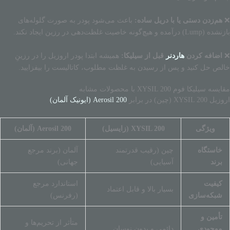
❌
هم‌زدن دستی یا با دریل ساده:
باعث می‌شود پودر به صورت گلوله‌های
بازنشده (Lump) درآمده و هیچ‌گونه خاصیت غلظت‌دهی در رزین ایجاد نکند.
❌
اضافه کردن
هاردنر
قبل از سیلیکا:
همیشه ابتدا پودر اروزیل را در رزینِ
خالص حل کنید و پس از رسیدن به غلظت مطلوب، کاتالیست را بیفزایید.
مقایسه سیلیکا فوم XYSIL 200 با محصولات مشابه
اروزیل XYSIL 200 (چین) در برابر
Aerosil 200 (ایونیک آلمان)
ویژگی
XYSIL 200 (زایسیل)
Aerosil 200 (آلمان)
خاستگاه
چین (رقیب قدرتمند
آلمان (برند مرجع
برند
آسیایی)
جهانی)
کیفیت
استاندارد مرجع
بسیار بالا و قابل اعتماد
شبکه‌سازی
(رفرنس)
تأمین و
متأثر از تحریم‌ها و
موجودی
دائمی و بدون نوسان