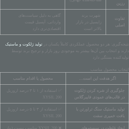
رزین
شهرت برند
گاهی به دلیل سیاست‌های
تفاوت
زایسیل در بازار
وارداتی، آپسیل قیمت
اصلی
بالاتر است
اقتصادی‌تری دارد
نتیجه‌گیری: هر دو محصول عملکردی کاملاً یکسان در
تولید ژلکوت و ماستیک
دارند و انتخاب بین آن‌ها بیشتر به موجودی روز بازار و ترجیح برند توسط
تولیدکننده بستگی دارد
انتخاب محصول مناسب
اگر هدفت این است…
محصول یا اقدام مناسب
جلوگیری از شره کردن ژلکوت
✅ استفاده از ۱ تا ۳ درصد اروزیل
در قالب‌های عمودی فایبرگلاس
XYSIL 200
تولید ماستیک سنگ تراورتن با
✅ استفاده از ۳ تا ۵ درصد اروزیل
بافت خمیری سفت
XYSIL 200
ایجاد غلظت در سیستم‌های
❌ XYSIL 200 مناسب نیست (نیاز