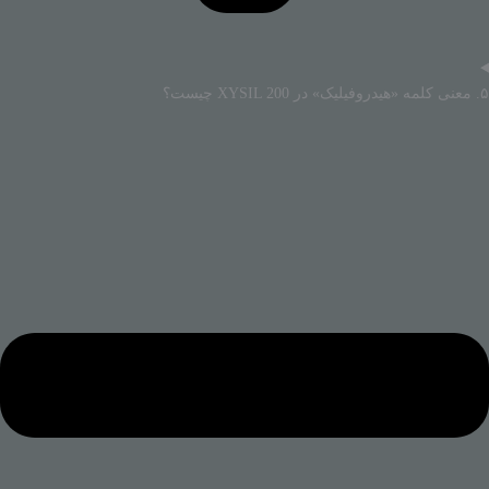
۵. معنی کلمه «هیدروفیلیک» در XYSIL 200 چیست؟