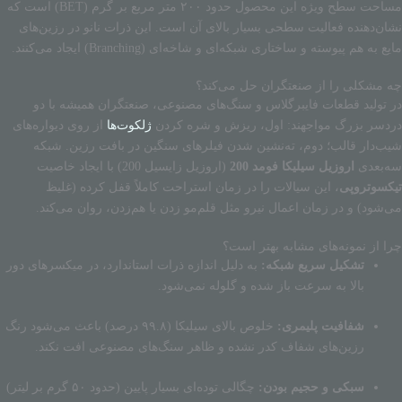
مساحت سطح ویژه این محصول حدود ۲۰۰ متر مربع بر گرم (BET) است که
نشان‌دهنده فعالیت سطحی بسیار بالای آن است. این ذرات نانو در رزین‌های
مایع به هم پیوسته و ساختاری شبکه‌ای و شاخه‌ای (Branching) ایجاد می‌کنند.
چه مشکلی را از صنعتگران حل می‌کند؟
در تولید قطعات فایبرگلاس و سنگ‌های مصنوعی، صنعتگران همیشه با دو
دردسر بزرگ مواجهند: اول، ریزش و شره کردن
ژلکوت‌ها
از روی دیواره‌های
شیب‌دار قالب؛ دوم، ته‌نشین شدن فیلرهای سنگین در بافت رزین. شبکه
سه‌بعدی
اروزیل سیلیکا فومد 200
(اروزیل زایسیل 200) با ایجاد خاصیت
تیکسوتروپی
، این سیالات را در زمان استراحت کاملاً قفل کرده (غلیظ
می‌شود) و در زمان اعمال نیرو مثل قلم‌مو زدن یا هم‌زدن، روان می‌کند.
چرا از نمونه‌های مشابه بهتر است؟
تشکیل سریع شبکه:
به دلیل اندازه ذرات استاندارد، در میکسرهای دور
بالا به سرعت باز شده و گلوله نمی‌شود.
شفافیت پلیمری:
خلوص بالای سیلیکا (۹۹.۸ درصد) باعث می‌شود رنگ
رزین‌های شفاف کدر نشده و ظاهر سنگ‌های مصنوعی افت نکند.
سبکی و حجیم بودن:
چگالی توده‌ای بسیار پایین (حدود ۵۰ گرم بر لیتر)