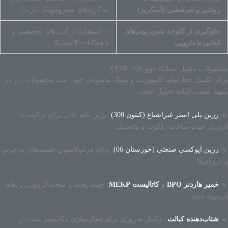
روغنی و غیرقطبی (آب‌گریز)
به گریدهای هیدروفوبیک دارید)
جلوگیری از کلوخه شدن پودرهای
✅ استفاده از گریدهای تخصصی و
غذایی یا دارویی
Food-Grade سیلیکا
محصولات مکمل سیلیکا فوم XYSIL 200
برای تکمیل خط تولید کامپوزیت و سنگ مصنوعی خود، سبد محصولات زیر در
سهند شیمی آماده تحویل است:
🔹
رزین پلی استر غیراشباع (کیتون 300)
: رزین پایه عالی برای ترکیب با
اروزیل جهت ساخت ژلکوت و ماستیک.
🔹
رزین اپوکسی صنعتی (خوزستان 06)
: برای فرمولاسیون چسب‌های دوجزئی
و درزگیرها.
🔹
خمیر هاردنر BPO
و
کاتالیست MEKP
:
جهت پخت و سخت‌کردن رزین‌های
فرموله شده.
🔹
شتاب‌دهنده کبالت
:
مکمل ضروری برای فعال‌سازی مکانیسم پخت در