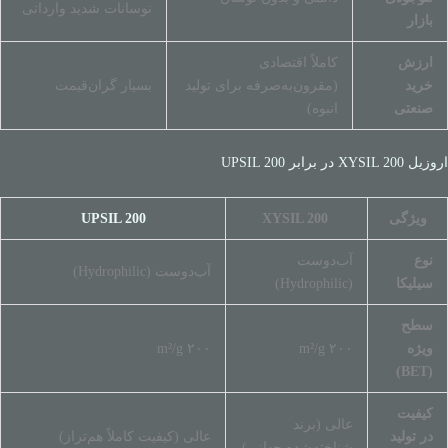
نوسانات شدید وارداتی
بازار
ارزش
کاملاً اقتصادی
خرید
(مقرون‌به‌صرفه برای تولید
بسیار گران‌قیمت
صنعتی
انبوه)
اروزیل XYSIL 200 در برابر UPSIL 200
ویژگی
XYSIL 200
UPSIL 200
نوع
آب‌دوست
آب‌دوست (Hydrophilic)
سیلیکا
(Hydrophilic)
سطح
ویژه
۲۰۰ m²/g
۲۰۰ m²/g
(BET)
کیفیت
عالی (برند
در تولید
عالی (کیفیت کاملاً هم‌تراز)
شناخته‌شده جهانی)