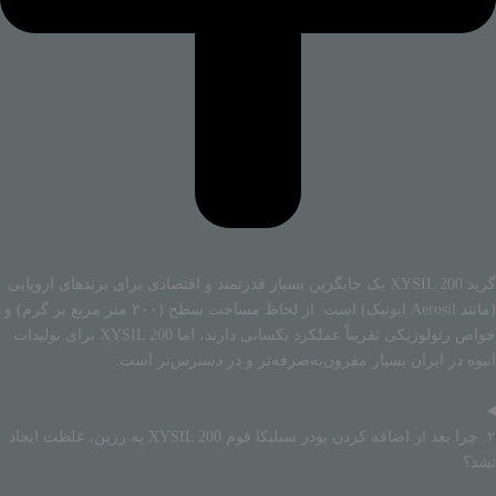
گرید XYSIL 200 یک جایگزین بسیار قدرتمند و اقتصادی برای برندهای اروپایی
(مانند Aerosil ایونیک) است. از لحاظ مساحت سطح (۲۰۰ متر مربع بر گرم) و
خواص رئولوژیکی تقریباً عملکرد یکسانی دارند، اما XYSIL 200 برای تولیدات
انبوه در ایران بسیار مقرون‌به‌صرفه‌تر و در دسترس‌تر است.
۲. چرا بعد از اضافه کردن پودر سیلیکا فوم XYSIL 200 به رزین، غلظت ایجاد
نشد؟