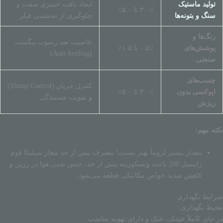
تولید ماستیک
ایجاد بافت خمیری سفت و
۳.۰٪ تا ۵.۰٪
سنگ و بتونه‌ها
جلوگیری از ته‌نشینی فیلر
رنگ‌ها و
خاصیت ضد رسوب پیگمنت
پوشش‌های
۰.۵٪ تا ۱.۵٪
(Anti-Settling)
صنعتی
چسب‌های
کنترل جریان (Slump Control)
اپوکسی بدون
۳.۰٪ تا ۵.۰٪
و تقویت چسبندگی
ریزش
نکته مهم:
مقدار بیشتر لزوماً بهتر نیست! مصرف بیش از حد مجاز سیلیکا فوم
زایسیل 200 باعث ویسکوزیته بیش از حد، حبس شدن هوا در رزین و
کاهش شدید خواص مکانیکی قطعه می‌شود.
شرایط نگهداری
محیط نگهداری:
در جای کاملاً خشک، خنک و دارای تهویه مناسب