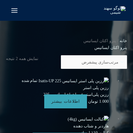
رش
ه
حتوا
خانه
/ پترو اکتان ایساتیس
پترو اکتان ایساتیس
نمایش همه 2 نتیجه
تمام شده
رزین پلی استر
رزین پلی‌استر غیر اشباع ایساتیس 225
1.000
تومان
اطلاعات بیشتر
هاردنر و شتاب دهنده
کبالت 10٪ ایساتیس